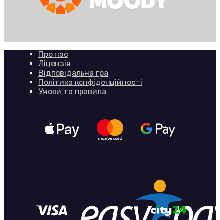
Про нас
Ліцензія
Відповідальна гра
Політика конфіденційності
Умови та правила