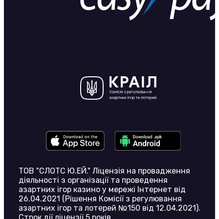
ТОВ "СЛОТС Ю.ЕЙ." Ліцензія на провадження
діяльності з організації та проведення
азартних ігор казино у мережі Інтернет від
26.04.2021 (Рішення Комісії з регулювання
азартних ігор та лотерей №150 від 12.04.2021).
Строк дії ліцензії 5 років.