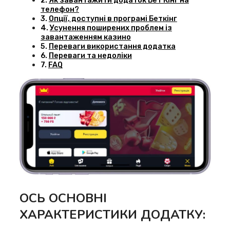
телефон?
Опції, доступні в програмі Беткінг
Усунення поширених проблем із
завантаженням казино
Переваги використання додатка
Переваги та недоліки
FAQ
ОСЬ ОСНОВНІ
ХАРАКТЕРИСТИКИ ДОДАТКУ: