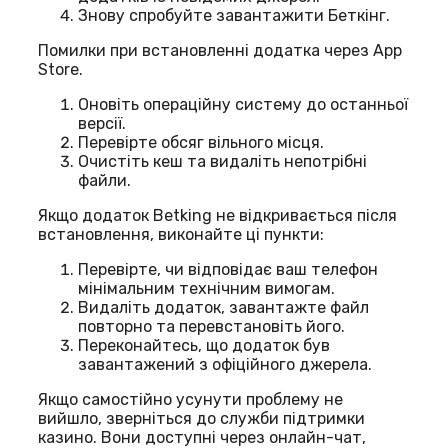
Знову спробуйте завантажити Беткінг.
Помилки при встановленні додатка через App
Store.
Оновіть операційну систему до останньої
версії.
Перевірте обсяг вільного місця.
Очистіть кеш та видаліть непотрібні
файли.
Якщо додаток Betking не відкривається після
встановлення, виконайте ці пункти:
Перевірте, чи відповідає ваш телефон
мінімальним технічним вимогам.
Видаліть додаток, завантажте файл
повторно та перевстановіть його.
Переконайтесь, що додаток був
завантажений з офіційного джерела.
Якщо самостійно усунути проблему не
вийшло, зверніться до служби підтримки
казино. Вони доступні через онлайн-чат,