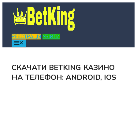
Перейти
до
контенту
РЕЄСТРАЦІЯ
УВІЙТИ
Меню
СКАЧАТИ BETKING КАЗИНО
НА ТЕЛЕФОН: ANDROID, IOS
Betking App — це сучасний мобільний додаток
Betking казино, який дозволяє отримати
доступ до улюблених азартних ігор будь-де.
Завдяки оптимізованому мобільному софту,
користувачі можуть насолоджуватися
швидким та комфортним гейплеєм. Платформа
пропонує два способи завантаження: через
офіційний сайт для Android та в App Store для