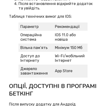
Після встановлення відкрийте додаток
та увійдіть.
Таблиця технічних вимог для IOS:
Параметр
Рекомендації
Операційна
IOS 11.0 або
система
новіша
Вільна пам’ять
Мінімум 150 Мб
Доступ до
Wi-Fi/мобільний
Інтернету
Інтернет
Джерело
App Store
завантаження
ОПЦІЇ, ДОСТУПНІ В ПРОГРАМІ
БЕТКІНГ
Після випуску додатку для Андроїд