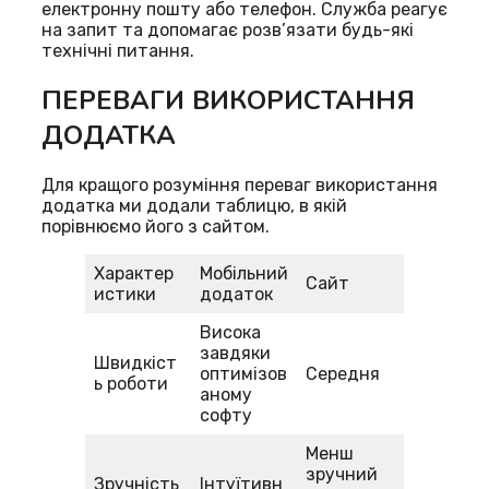
електронну пошту або телефон. Служба реагує
на запит та допомагає розв’язати будь-які
технічні питання.
ПЕРЕВАГИ ВИКОРИСТАННЯ
ДОДАТКА
Для кращого розуміння переваг використання
додатка ми додали таблицю, в якій
порівнюємо його з сайтом.
Характер
Мобільний
Сайт
истики
додаток
Висока
завдяки
Швидкіст
оптимізов
Середня
ь роботи
аному
софту
Менш
зручний
Зручність
Інтуїтивн