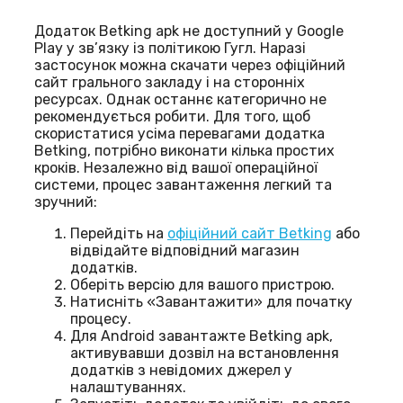
Додаток Betking apk не доступний у Google
Play у зв’язку із політикою Гугл. Наразі
застосунок можна скачати через офіційний
сайт грального закладу і на сторонніх
ресурсах. Однак останнє категорично не
рекомендується робити. Для того, щоб
скористатися усіма перевагами додатка
Betking, потрібно виконати кілька простих
кроків. Незалежно від вашої операційної
системи, процес завантаження легкий та
зручний:
Перейдіть на
офіційний сайт Betking
або
відвідайте відповідний магазин
додатків.
Оберіть версію для вашого пристрою.
Натисніть «Завантажити» для початку
процесу.
Для Android завантажте Betking apk,
активувавши дозвіл на встановлення
додатків з невідомих джерел у
налаштуваннях.