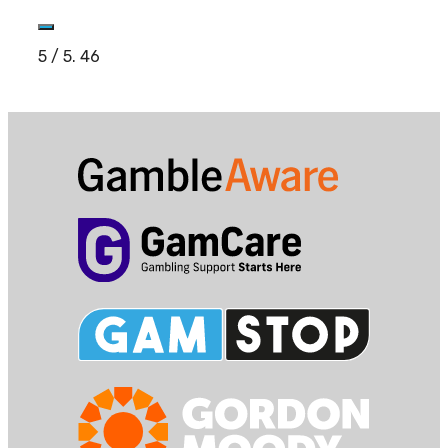
5
/ 5.
46