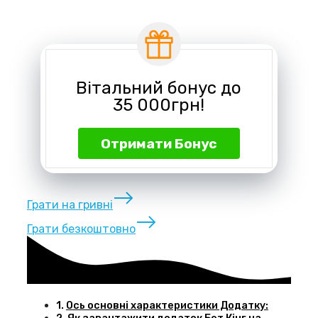
IOS.
Вітальний бонус до
35 000грн!
Отримати Бонус
Грати на гривні
Грати безкоштовно
Ось основні характеристики Додатку:
Як завантажити додаток Бет Кінг на