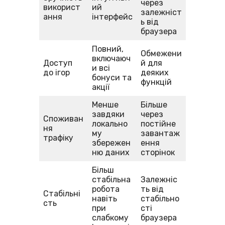
через
використ
ий
залежніст
ання
інтерфейс
ь від
браузера
Повний,
Обмежени
включаюч
Доступ
й для
и всі
до ігор
деяких
бонуси та
функцій
акції
Менше
Більше
завдяки
через
Споживан
локально
постійне
ня
му
завантаж
трафіку
збережен
ення
ню даних
сторінок
Більш
стабільна
Залежніс
робота
ть від
Стабільні
навіть
стабільно
сть
при
сті
слабкому
браузера