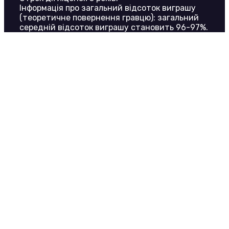
Інформація про загальний відсоток виграшу
(теоретичне повернення гравцю): загальний
середній відсоток виграшу становить 96-97%.